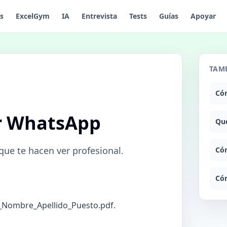
is
ExcelGym
IA
Entrevista
Tests
Guías
Apoyar
TAMB
Cóm
r WhatsApp
Qué
que te hacen ver profesional.
Cóm
Cóm
CV_Nombre_Apellido_Puesto.pdf.